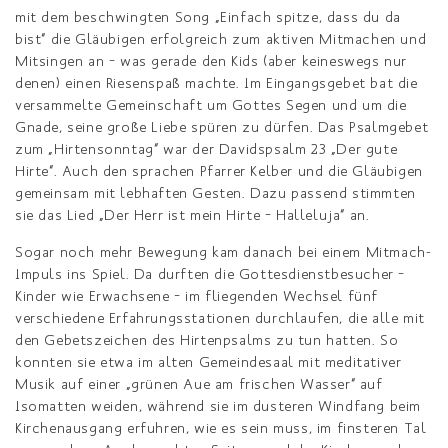
mit dem beschwingten Song
„
Einfach spitze, dass du da
bist
“
die Gläubigen erfolgreich zum aktiven Mitmachen und
Mitsingen an – was gerade den Kids (aber keineswegs nur
denen) einen Riesenspaß machte. Im Eingangsgebet bat die
versammelte Gemeinschaft um Gottes Segen und um die
Gnade, seine große Liebe spüren zu dürfen. Das Psalmgebet
zum
„
Hirtensonntag
“
war der Davidspsalm 23
„
Der gute
Hirte
“
. Auch den sprachen Pfarrer Kelber und die Gläubigen
gemeinsam mit lebhaften Gesten. Dazu passend stimmten
sie das Lied
„
Der Herr ist mein Hirte – Halleluja
“
an.
Sogar noch mehr Bewegung kam danach bei einem Mitmach-
Impuls ins Spiel. Da durften die Gottesdienstbesucher –
Kinder wie Erwachsene – im fliegenden Wechsel fünf
verschiedene Erfahrungsstationen durchlaufen, die alle mit
den Gebetszeichen des Hirtenpsalms zu tun hatten. So
konnten sie etwa im alten Gemeindesaal mit meditativer
Musik auf einer
„
grünen Aue am frischen Wasser
“
auf
Isomatten weiden, während sie im dusteren Windfang beim
Kirchenausgang erfuhren, wie es sein muss, im finsteren Tal