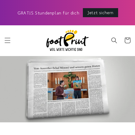
GRATIS Stundenplan für dich
Jetzt sichern
Direkt
AB €35 VERSANDKOSTENFREI
zum
Inhalt
Warenko