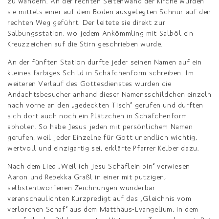
zu wandern. An der rechten Seitenwand der Kirche wurden
sie mittels einer auf dem Boden ausgelegten Schnur auf den
rechten Weg geführt. Der leitete sie direkt zur
Salbungsstation, wo jedem Ankömmling mit Salböl ein
Kreuzzeichen auf die Stirn geschrieben wurde.
An der fünften Station durfte jeder seinen Namen auf ein
kleines farbiges Schild in Schäfchenform schreiben. Im
weiteren Verlauf des Gottesdienstes wurden die
Andachtsbesucher anhand dieser Namensschildchen einzeln
nach vorne an den
„
gedeckten Tisch
“
gerufen und durften
sich dort auch noch ein Plätzchen in Schäfchenform
abholen. So habe Jesus jeden mit persönlichem Namen
gerufen, weil jeder Einzelne für Gott unendlich wichtig,
wertvoll und einzigartig sei, erklärte Pfarrer Kelber dazu.
Nach dem Lied
„
Weil ich Jesu Schäflein bin
“
verwiesen
Aaron und Rebekka Graßl in einer mit putzigen,
selbstentworfenen Zeichnungen wunderbar
veranschaulichten Kurzpredigt auf das
„
Gleichnis vom
verlorenen Schaf
“
aus dem Matthäus-Evangelium, in dem