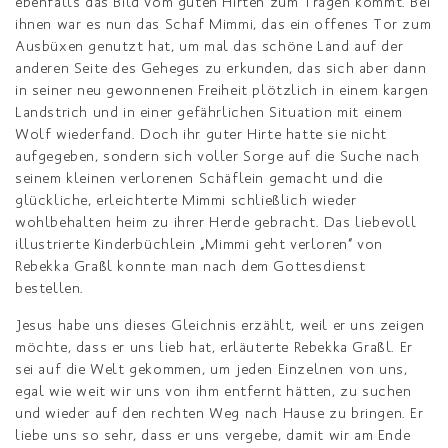
ebenfalls das Bild vom guten Hirten zum Tragen kommt. Bei
ihnen war es nun das Schaf Mimmi, das ein offenes Tor zum
Ausbüxen genutzt hat, um mal das schöne Land auf der
anderen Seite des Geheges zu erkunden, das sich aber dann
in seiner neu gewonnenen Freiheit plötzlich in einem kargen
Landstrich und in einer gefährlichen Situation mit einem
Wolf wiederfand. Doch ihr guter Hirte hatte sie nicht
aufgegeben, sondern sich voller Sorge auf die Suche nach
seinem kleinen verlorenen Schäflein gemacht und die
glückliche, erleichterte Mimmi schließlich wieder
wohlbehalten heim zu ihrer Herde gebracht. Das liebevoll
illustrierte Kinderbüchlein
„
Mimmi geht verloren
“
von
Rebekka Graßl konnte man nach dem Gottesdienst
bestellen.
Jesus habe uns dieses Gleichnis erzählt, weil er uns zeigen
möchte, dass er uns lieb hat, erläuterte Rebekka Graßl. Er
sei auf die Welt gekommen, um jeden Einzelnen von uns,
egal wie weit wir uns von ihm entfernt hätten, zu suchen
und wieder auf den rechten Weg nach Hause zu bringen. Er
liebe uns so sehr, dass er uns vergebe, damit wir am Ende